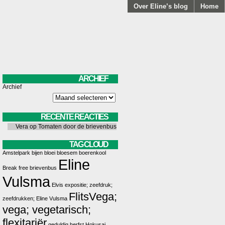
Over Eline’s blog
Home
ARCHIEF
Archief
RECENTE REACTIES
Vera
op
Tomaten door de brievenbus
TAG CLOUD
Amstelpark
bijen
bloei
bloesem
boerenkool
Eline
Break free
brievenbus
Vulsma
Elvis
expositie; zeefdruk;
FlitsVega;
zeefdrukken; Eline Vulsma
vega; vegetarisch;
flexitariër
geduldig
herfst
Hokusai