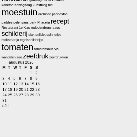
kaketoe
Koningsdag
kunstblog
mei
moestuin
orchidee
paddestoel
recept
paddestoelensaus
park
Phacelia
Restaurant 1e Klas
rododendrons
saus
schilderij
slak
snijbiet
spinnetjes
stokstaartje
tegelschilderijtje
tomaten
tomatensaus
vis
zeefdruk
wandelen
zee
zeefdrukken
augustus 2026
M
T
W
T
F
S
S
1
2
3
4
5
6
7
8
9
10
11
12
13
14
15
16
17
18
19
20
21
22
23
24
25
26
27
28
29
30
31
« Jul