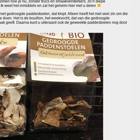
komen hoe je nu, zonder trucs en smaakversterkers, zo’n diepe
 Ik weet het inmiddels en zal het geheim hier met u delen
 met gedroogde paddestoelen, dat klopt. Alleen heeft het niet veel zin om die
te doen. Het is de bouillon, het weekvocht, dat van die gedroogde
aak geeft. Daarna kunt u uiteraard ook de geweekte paddestoelen nog door