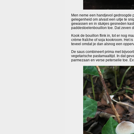
Men neme een handjevol gedroogde padd
gelegenheid om alvast een uitje te sni
gewassen en in stukjes gesneden kasta
paddestoelenbouillon toe. Dat zeven doe 
Kook de bouillon flink in, tot er nog m
crème fraîche of soja kookroom. Het is
teveel omdat je dan alsnog een opperv
De saus combineert prima met bijvoorb
vegetarische pastamaaltijd. In dat ge
parmezaan en verse peterselie toe. Ext