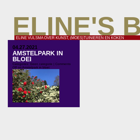
ELINE'S 
ELINE VULSMA OVER KUNST, (MOES)TUINIEREN EN KOKEN
04.27.2021
AMSTELPARK IN
BLOEI
Categories:
Geen categorie
|
Comments
Off
on Amstelpark in bloei
Op deze tweede Koningsdag in
‘coronatijd’ bezochten we een park
dat gezellig druk was en gelukkig
niet afgesloten hoefde te worden.
Het Amstelpark is in alle jaargetijden