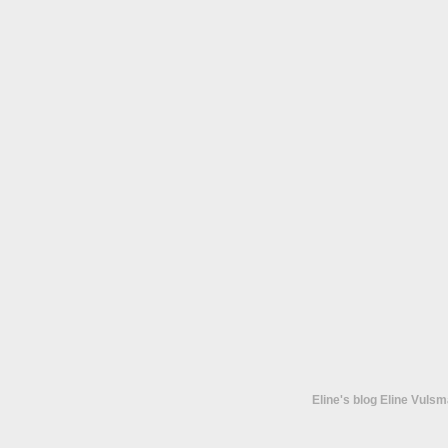
mijn favoriete Amsterdamse park.
Maar in het voorjaar is het echt een
attractie op zich. Hoewel de meeste
rododendrons door het koude
voorjaar nog in de knop staan, […]
Eline's blog Eline Vuls