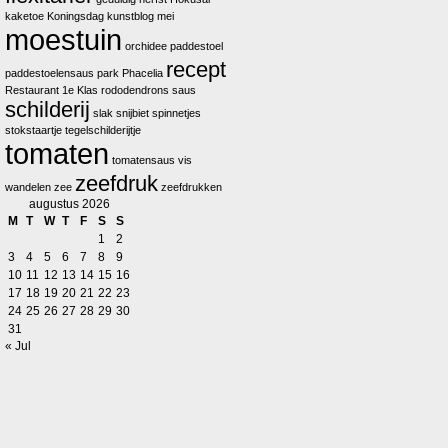
kaketoe
Koningsdag
kunstblog
mei
moestuin
orchidee
paddestoel
recept
paddestoelensaus
park
Phacelia
Restaurant 1e Klas
rododendrons
saus
schilderij
slak
snijbiet
spinnetjes
stokstaartje
tegelschilderijtje
tomaten
tomatensaus
vis
zeefdruk
wandelen
zee
zeefdrukken
augustus 2026
M
T
W
T
F
S
S
1
2
3
4
5
6
7
8
9
10
11
12
13
14
15
16
17
18
19
20
21
22
23
24
25
26
27
28
29
30
31
« Jul