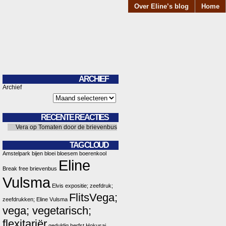
Over Eline’s blog
Home
ARCHIEF
Archief
RECENTE REACTIES
Vera
op
Tomaten door de brievenbus
TAG CLOUD
Amstelpark
bijen
bloei
bloesem
boerenkool
Eline
Break free
brievenbus
Vulsma
Elvis
expositie; zeefdruk;
FlitsVega;
zeefdrukken; Eline Vulsma
vega; vegetarisch;
flexitariër
geduldig
herfst
Hokusai