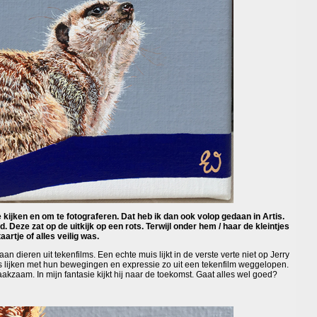
e kijken en om te fotograferen. Dat heb ik dan ook volop gedaan in Artis.
. Deze zat op de uitkijk op een rots. Terwijl onder hem / haar de kleintjes
artje of alles veilig was.
n dieren uit tekenfilms. Een echte muis lijkt in de verste verte niet op Jerry
s lijken met hun bewegingen en expressie zo uit een tekenfilm weggelopen.
 waakzaam. In mijn fantasie kijkt hij naar de toekomst. Gaat alles wel goed?